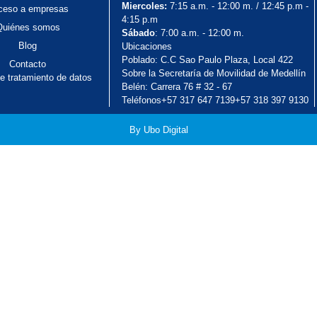
Miercoles:
7:15 a.m. - 12:00 m. / 12:45 p.m -
ceso a empresas
4:15 p.m
Quiénes somos
Sábado
: 7:00 a.m. - 12:00 m.
Blog
Ubicaciones
Poblado: C.C Sao Paulo Plaza, Local 422
Contacto
Sobre la Secretaría de Movilidad de Medellín
de tratamiento de datos
Belén: Carrera 76 # 32 - 67
Teléfonos
+57 317 647 7139
+57 318 397 9130
By Ubo Digital