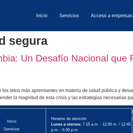
Inicio
Servicios
Acceso a empresas
d segura
mbia: Un Desafío Nacional que 
los retos más apremiantes en materia de salud pública y desarr
der la magnitud de esta crisis y las estrategias necesarias pa
Horarios de atención
Inicio
Lunes a viernes:
7:15 a.m. - 12:00 m. / 12:45
Servicios
p.m. - 5:00 p.m.